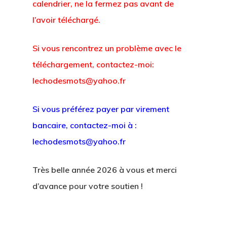
calendrier, ne la fermez pas avant de
This is an optional, highl
l’avoir téléchargé.
customizable off canvas 
Si vous rencontrez un problème avec le
téléchargement, contactez-moi:
About Salient
lechodesmots@yahoo.fr
The Castle
Unit 345
Si vous préférez payer par virement
2500 Castle Dr
bancaire, contactez-moi à :
Manhattan, NY
lechodesmots@yahoo.fr
T:
+216 (0)40 3629 475
Très belle année 2026 à vous et merci
E:
hello@themenectar.c
d’avance pour votre soutien !