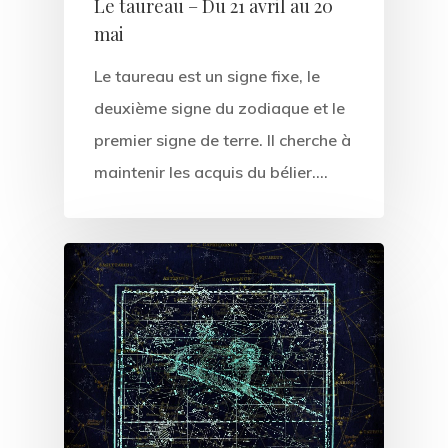
Le taureau – Du 21 avril au 20
mai
Le taureau est un signe fixe, le
deuxième signe du zodiaque et le
Articles & Vid
premier signe de terre. Il cherche à
maintenir les acquis du bélier.…
Prestations &
Tarifs
Contact
Wow Look At This!
This is an optional, highl
customizable off canvas 