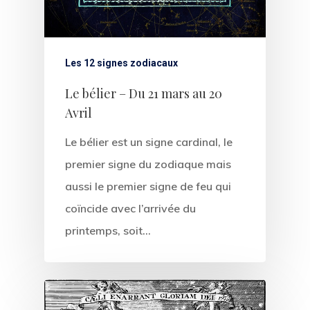
About Salient
The Castle
Les 12 signes zodiacaux
Unit 345
Le bélier – Du 21 mars au 20
2500 Castle Dr
Avril
Manhattan, NY
Le bélier est un signe cardinal, le
premier signe du zodiaque mais
T:
+216 (0)40 3629 475
aussi le premier signe de feu qui
E:
hello@themenectar.c
coïncide avec l’arrivée du
printemps, soit…