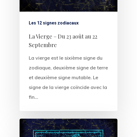
Les 12 signes zodiacaux
La Vierge – Du 23 août au 22
Articles & Vid
Septembre
Prestations &
La vierge est le sixième signe du
Tarifs
zodiaque, deuxième signe de terre
et deuxième signe mutable. Le
Contact
signe de la vierge coïncide avec la
fin…
Wow Look At This!
This is an optional, highl
customizable off canvas 