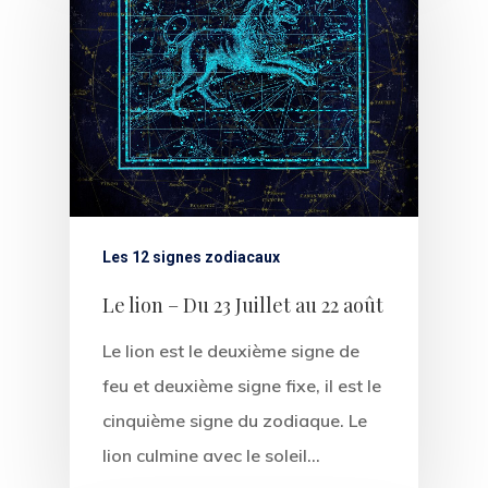
About Salient
The Castle
Unit 345
2500 Castle Dr
Manhattan, NY
Les 12 signes zodiacaux
T:
+216 (0)40 3629 475
E:
hello@themenectar.c
Le lion – Du 23 Juillet au 22 août
Le lion est le deuxième signe de
feu et deuxième signe fixe, il est le
cinquième signe du zodiaque. Le
lion culmine avec le soleil…