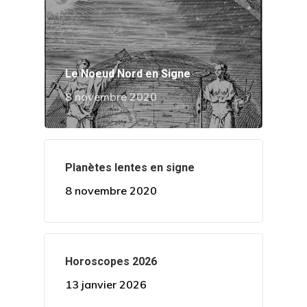
Tarifs
Contact
Le Noeud Nord en Signe
8 novembre 2020
Wow Look At This!
This is an optional, highl
customizable off canvas 
Planètes lentes en signe
8 novembre 2020
About Salient
The Castle
Unit 345
Horoscopes 2026
2500 Castle Dr
13 janvier 2026
Manhattan, NY